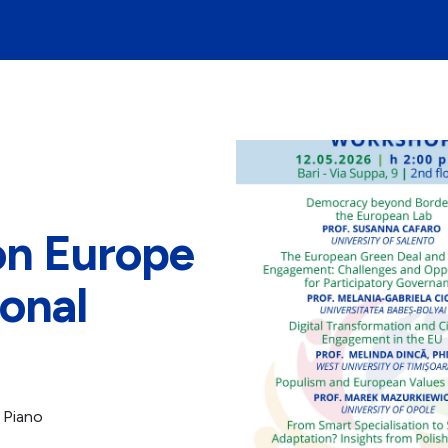
on Europe
ional
° Piano