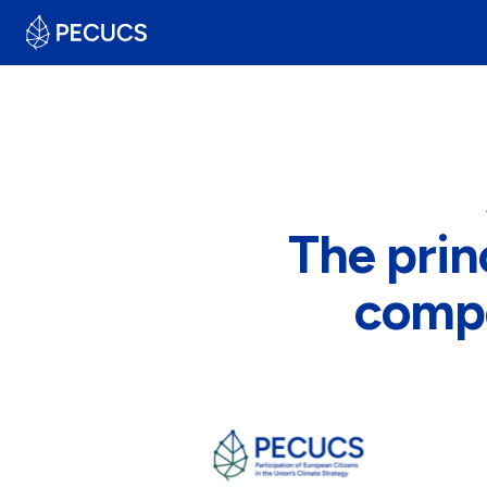
The prin
compe