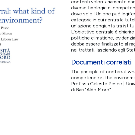
conferiti volontariamente dagli
diverse tipologie di competen
dove solo l'Unione può legife
categoria in cui rientra la tu
un'azione congiunta tra istitu
L'obiettivo centrale è chiarire
politiche climatiche, evidenz
debba essere finalizzato al ra
nei trattati, lasciando agli Sta
Documenti correlati
The principle of conferral: wh
competence is the environm
Prof.ssa Celeste Pesce | Unive
di Bari "Aldo Moro"